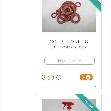
COFFRET JOINT FIBRE
REF : ZMWIRQ JVP1002C
En savoir +
3.50 €
231