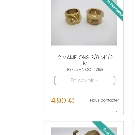
2 MAMELONS 3/8 M 1/2
M
REF : ZMNICO 14215B
En savoir +
4.90 €
Nous contacter
-5