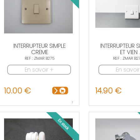
INTERRUPTEUR SIMPLE
INTERRUPTEUR S
CREME
ET VIEN ..
REF : ZMAR B275
REF : ZMAR B
En savoir +
En savoir
10.00 €
14.90 €
7