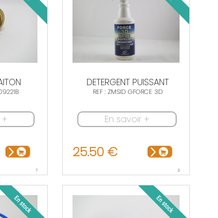
AITON
DETERGENT PUISSANT
09221B
REF : ZMSID GFORCE 3D
 +
En savoir +
25.50 €
7
3