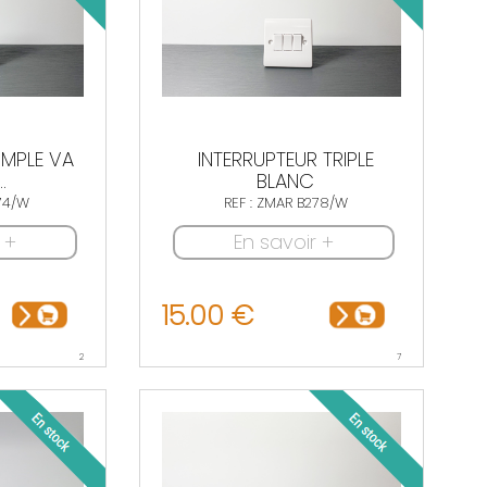
IMPLE VA
INTERRUPTEUR TRIPLE
.
BLANC
274/W
REF : ZMAR B278/W
 +
En savoir +
15.00 €
2
7