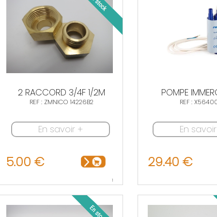
2 RACCORD 3/4F 1/2M
POMPE IMMERG
REF : ZMNICO 14226B2
REF : X5640
En savoir +
En savoir
5.00 €
29.40 €
1