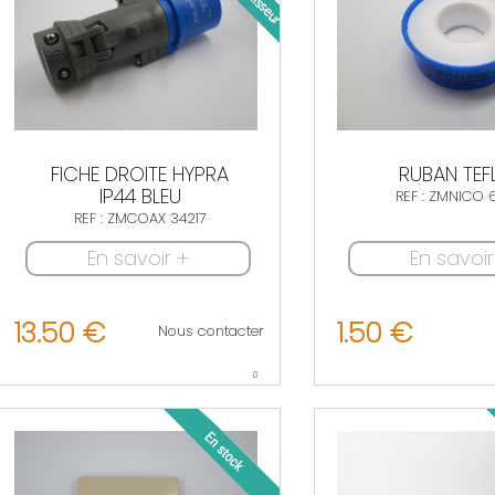
FICHE DROITE HYPRA
RUBAN TEF
IP44 BLEU
REF : ZMNICO 
REF : ZMCOAX 34217
En savoir +
En savoir
13.50 €
1.50 €
Nous contacter
0