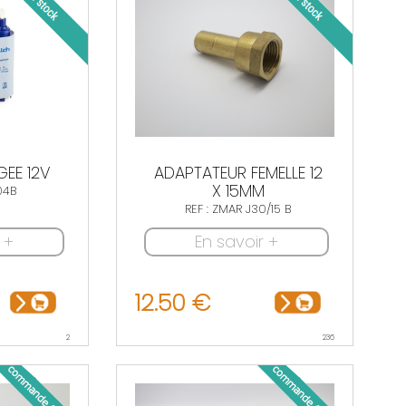
EE 12V
ADAPTATEUR FEMELLE 12
X 15MM
04B
REF : ZMAR J30/15 B
 +
En savoir +
12.50 €
2
236