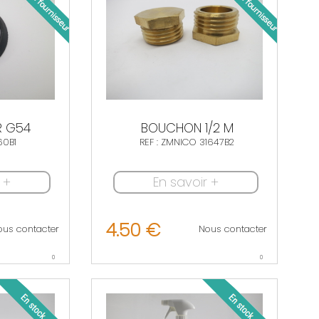
R G54
BOUCHON 1/2 M
60B1
REF : ZMNICO 31647B2
 +
En savoir +
4.50 €
ous contacter
Nous contacter
0
0