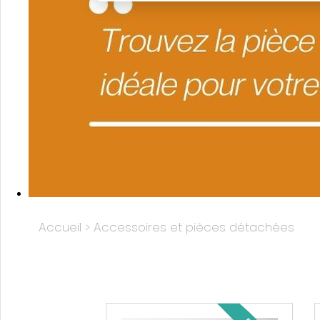
Accueil
>
Accessoires et pièces détachées
Vente de pièces détachées et d'accessoires pour mobil-homes en Picardie à Quend