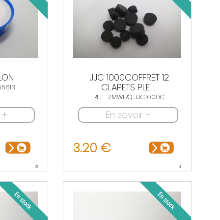
LON
JJC 1000COFFRET 12
CLAPETS PLE ...
65613
REF : ZMWIRQ JJC1000C
 +
En savoir +
3.20 €
31
4