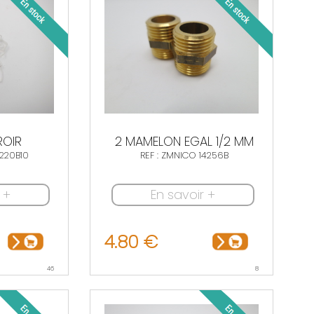
ROIR
2 MAMELON EGAL 1/2 MM
0220B10
REF : ZMNICO 14256B
 +
En savoir +
4.80 €
46
8