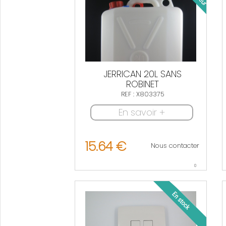
JERRICAN 20L SANS
ROBINET
REF : X803375
En savoir +
15.64 €
Nous contacter
0