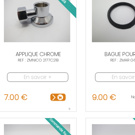
APPLIQUE CHROME
BAGUE POU
REF : ZMNICO 2177C21B
REF : ZMAR G
En savoir +
En savoir
7.00 €
9.00 €
N
9