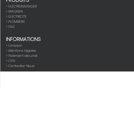
PRODUITS
>
ELECTROMENAGER
>
MAGASIN
>
ELECTRICITE
>
PLOMBERIE
>
GAZ
INFORMATIONS
> Livraison
> Mentions Légales
> Paiement sécurisé
> CGV
> Contactez-Nous