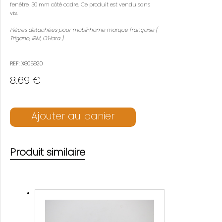
fenêtre, 30 mm côté cadre. Ce produit est vendu sans
vis.
Pièces détachées pour mobil-home marque française (
Trigano, IRM, O'Hara )
REF: X805820
8.69 €
Ajouter au panier
Produit similaire