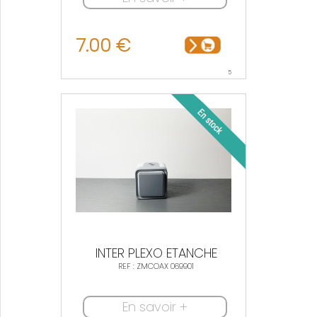
7.00 €
5
INTER PLEXO ETANCHE
REF : ZMCOAX 069901
En savoir +