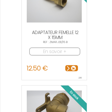
ADAPTATEUR FEMELLE 12
X 15MM
REF : ZMAR J30/15 B
En savoir +
12.50 €
236