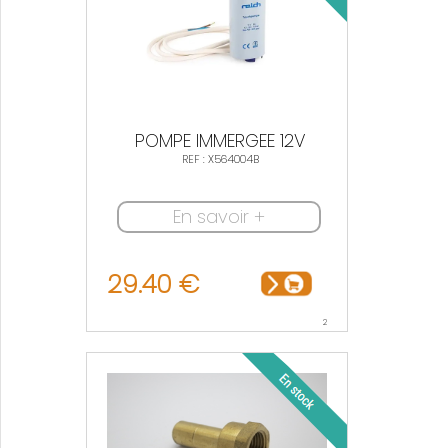
POMPE IMMERGEE 12V
REF : X564004B
En savoir +
29.40 €
2