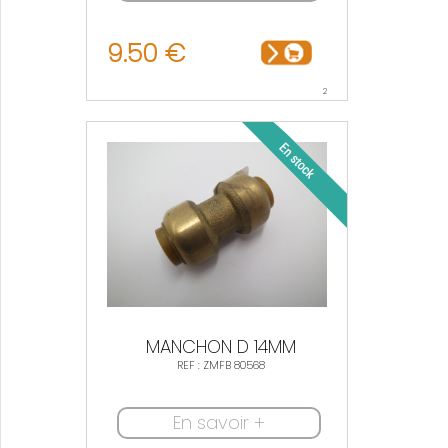
9.50 €
2
MANCHON D 14MM
REF : ZMFB 80568
En savoir +