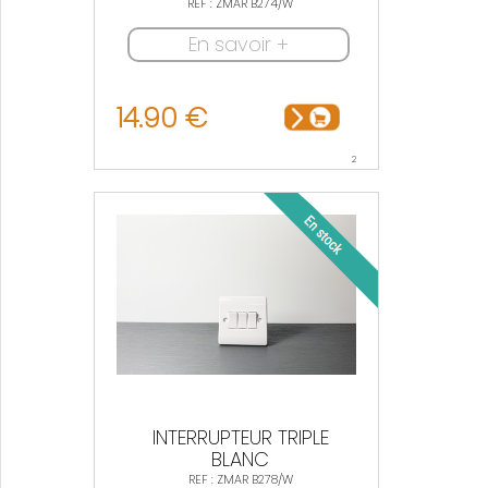
REF : ZMAR B274/W
En savoir +
14.90 €
2
INTERRUPTEUR TRIPLE
BLANC
REF : ZMAR B278/W