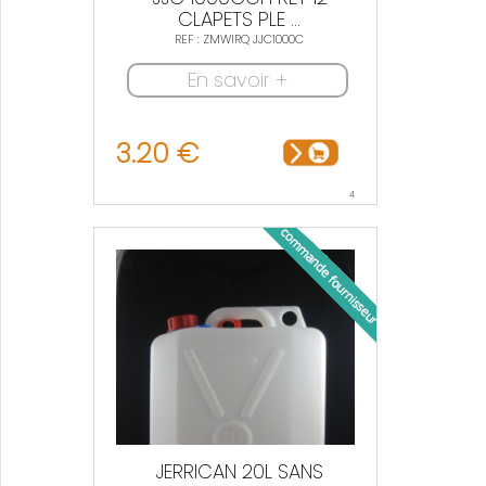
CLAPETS PLE ...
REF : ZMWIRQ JJC1000C
En savoir +
3.20 €
4
JERRICAN 20L SANS