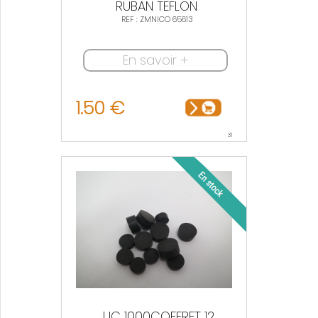
RUBAN TEFLON
REF : ZMNICO 65613
En savoir +
1.50 €
31
JJC 1000COFFRET 12