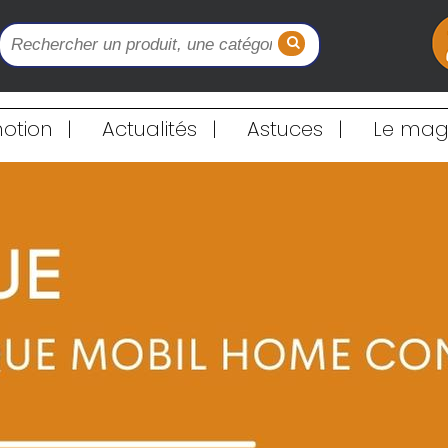
otion
|
Actualités
|
Astuces
|
Le maga