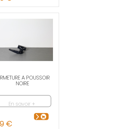
contacter
ERMETURE A POUSSOIR
NOIRE
En savoir +
69 €