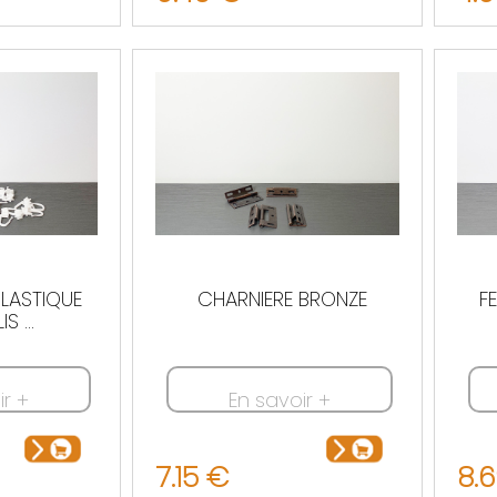
Nous 
PLASTIQUE
CHARNIERE BRONZE
F
S ...
ir +
En savoir +
7.15 €
8.