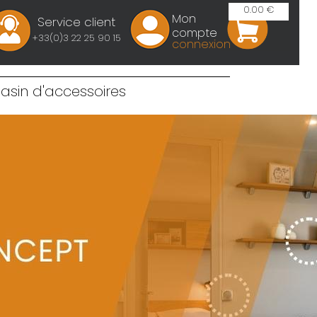
0.00 €
Mon
Service client
compte
+33(0)3 22 25 90 15
connexion
sin d'accessoires