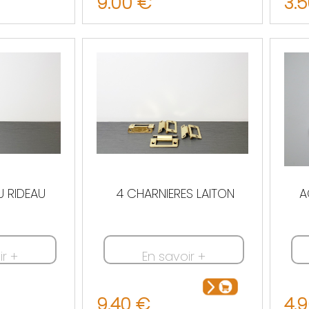
9.00 €
3.
U RIDEAU
4 CHARNIERES LAITON
A
ir +
En savoir +
9.40 €
4.