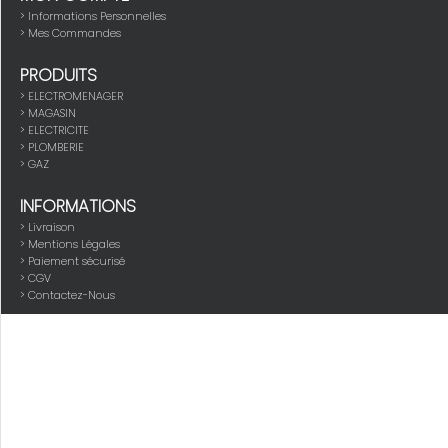
> Informations Personnelles
> Mes Commandes
PRODUITS
>
ELECTROMENAGER
>
MAGASIN
>
ELECTRICITE
>
PLOMBERIE
>
GAZ
INFORMATIONS
> Livraison
> Mentions Légales
> Paiement sécurisé
> CGV
> Contactez-Nous