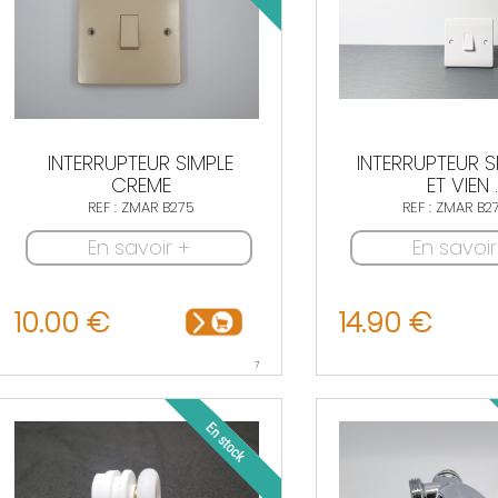
INTERRUPTEUR SIMPLE
INTERRUPTEUR S
CREME
ET VIEN ..
REF : ZMAR B275
REF : ZMAR B
En savoir +
En savoir
10.00 €
14.90 €
7