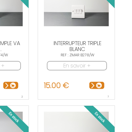
IMPLE VA
INTERRUPTEUR TRIPLE
.
BLANC
274/W
REF : ZMAR B278/W
 +
En savoir +
15.00 €
2
7