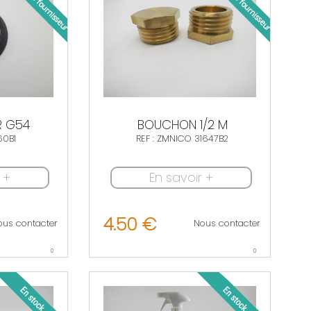
R G54
BOUCHON 1/2 M
60B1
REF : ZMNICO 31647B2
 +
En savoir +
4.50 €
ous contacter
Nous contacter
0
0