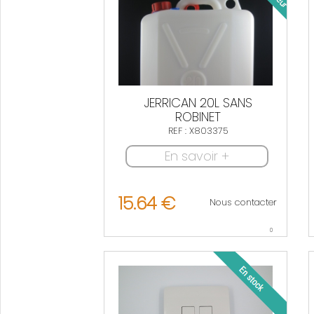
JERRICAN 20L SANS
ROBINET
REF : X803375
En savoir +
15.64 €
Nous contacter
0