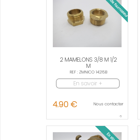
2 MAMELONS 3/8 M 1/2
M
REF : ZMNICO 14215B
En savoir +
4.90 €
Nous contacter
-5