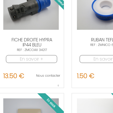
FICHE DROITE HYPRA
RUBAN TEF
IP44 BLEU
REF : ZMNICO 
REF : ZMCOAX 34217
En savoir +
En savoir
13.50 €
1.50 €
Nous contacter
0