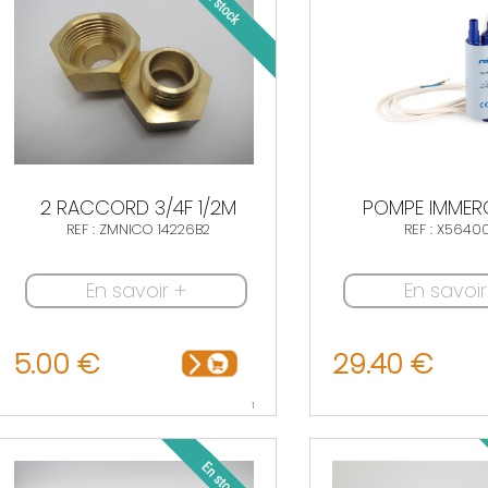
2 RACCORD 3/4F 1/2M
POMPE IMMERG
REF : ZMNICO 14226B2
REF : X5640
En savoir +
En savoir
5.00 €
29.40 €
1