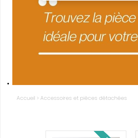
Accueil
>
Accessoires et pièces détachées
Vente de pièces détachées et d'accessoires pour mobil-homes en Picardie à Quend