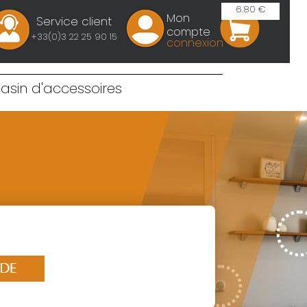
6.80 €
Mon
Service client
compte
+33(0)3 22 25 90 15
connexion
sin d'accessoires