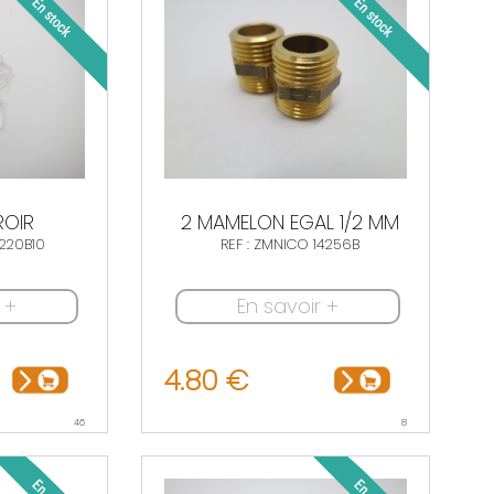
ROIR
2 MAMELON EGAL 1/2 MM
0220B10
REF : ZMNICO 14256B
 +
En savoir +
4.80 €
46
8