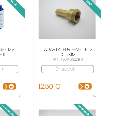
EE 12V
ADAPTATEUR FEMELLE 12
X 15MM
04B
REF : ZMAR J30/15 B
 +
En savoir +
12.50 €
2
236