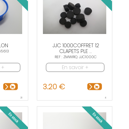
LON
JJC 1000COFFRET 12
CLAPETS PLE ...
65613
REF : ZMWIRQ JJC1000C
 +
En savoir +
3.20 €
31
4