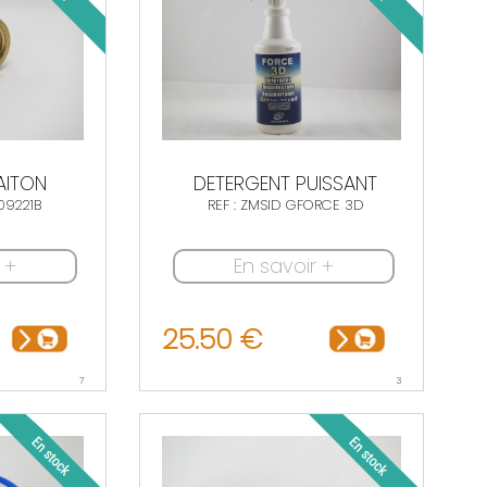
AITON
DETERGENT PUISSANT
09221B
REF : ZMSID GFORCE 3D
 +
En savoir +
25.50 €
7
3