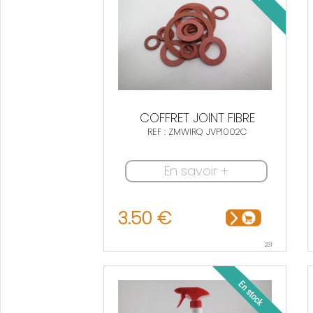
COFFRET JOINT FIBRE
REF : ZMWIRQ JVP1002C
En savoir +
3.50 €
231