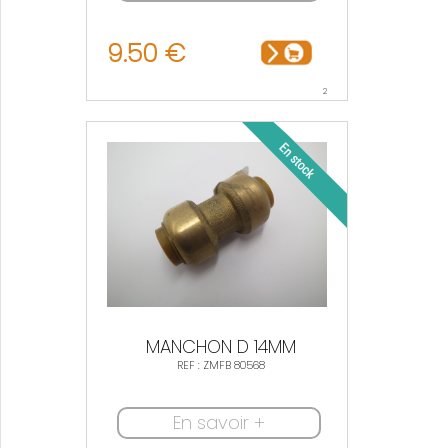
9.50 €
2
MANCHON D 14MM
REF : ZMFB 80568
En savoir +