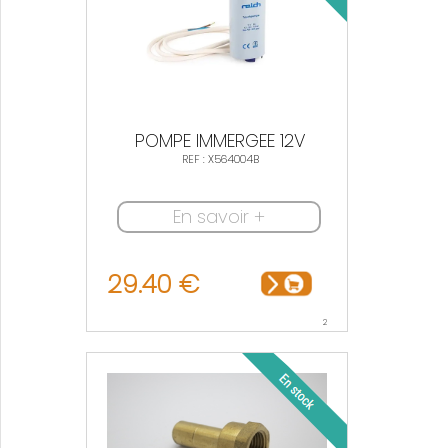
POMPE IMMERGEE 12V
REF : X564004B
En savoir +
29.40 €
2