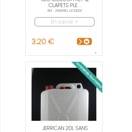
CLAPETS PLE ...
REF : ZMWIRQ JJC1000C
En savoir +
3.20 €
4
JERRICAN 20L SANS