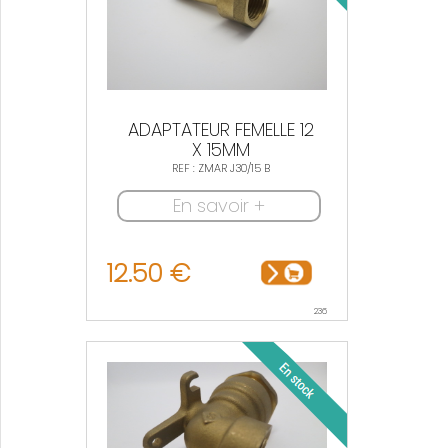
ADAPTATEUR FEMELLE 12
X 15MM
REF : ZMAR J30/15 B
En savoir +
12.50 €
236