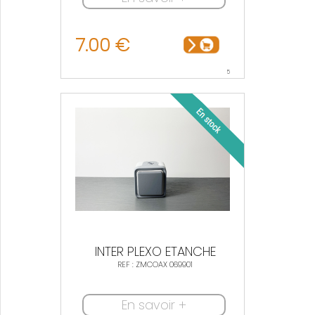
7.00 €
5
INTER PLEXO ETANCHE
REF : ZMCOAX 069901
En savoir +