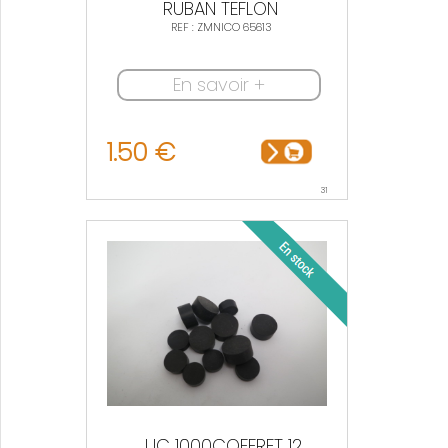
RUBAN TEFLON
REF : ZMNICO 65613
En savoir +
1.50 €
31
JJC 1000COFFRET 12