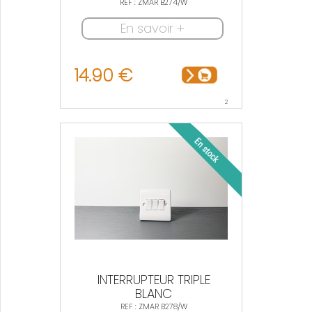
REF : ZMAR B274/W
En savoir +
14.90 €
2
INTERRUPTEUR TRIPLE
BLANC
REF : ZMAR B278/W