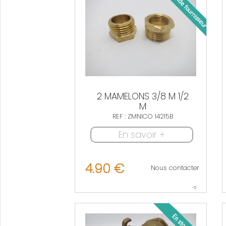
2 MAMELONS 3/8 M 1/2
M
REF : ZMNICO 14215B
En savoir +
4.90 €
Nous contacter
-5