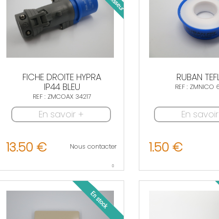
FICHE DROITE HYPRA
RUBAN TEF
IP44 BLEU
REF : ZMNICO 
REF : ZMCOAX 34217
En savoir +
En savoir
13.50 €
1.50 €
Nous contacter
0