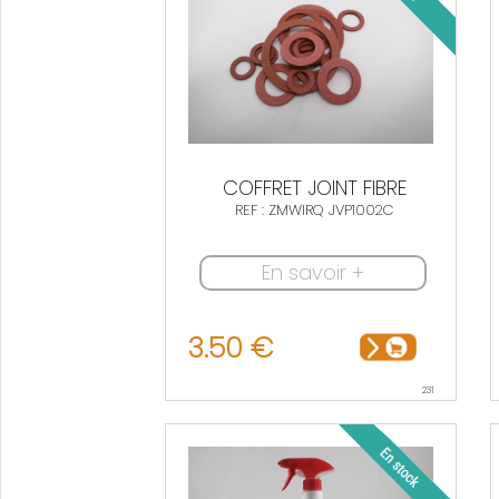
COFFRET JOINT FIBRE
REF : ZMWIRQ JVP1002C
En savoir +
3.50 €
231