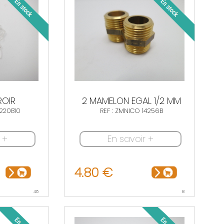
ROIR
2 MAMELON EGAL 1/2 MM
0220B10
REF : ZMNICO 14256B
 +
En savoir +
4.80 €
46
8