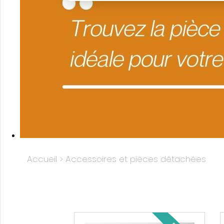
Accueil
>
Accessoires et pièces détachées
Vente de pièces détachées et d'accessoires pour mobil-homes en Picardie à Quend