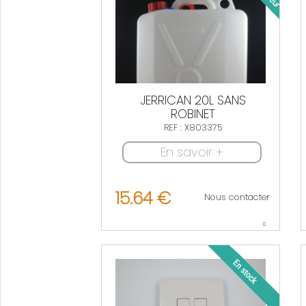
JERRICAN 20L SANS
ROBINET
REF : X803375
En savoir +
15.64 €
Nous contacter
0