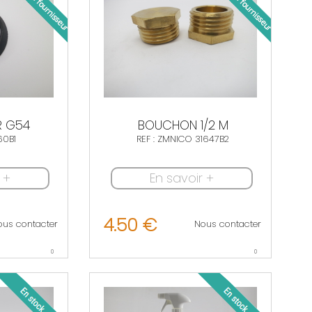
R G54
BOUCHON 1/2 M
60B1
REF : ZMNICO 31647B2
 +
En savoir +
4.50 €
ous contacter
Nous contacter
0
0