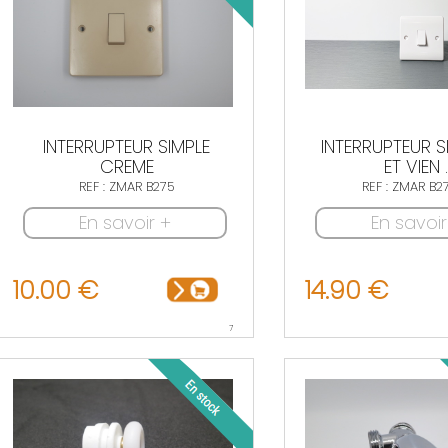
INTERRUPTEUR SIMPLE
INTERRUPTEUR S
CREME
ET VIEN ..
REF : ZMAR B275
REF : ZMAR B
En savoir +
En savoir
10.00 €
14.90 €
7