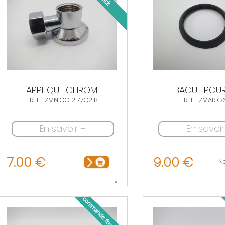
APPLIQUE CHROME
BAGUE POU
REF : ZMNICO 2177C21B
REF : ZMAR G
En savoir +
En savoir
7.00 €
9.00 €
N
9