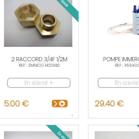
2 RACCORD 3/4F 1/2M
POMPE IMMERG
REF : ZMNICO 14226B2
REF : X5640
En savoir +
En savoir
5.00 €
29.40 €
1