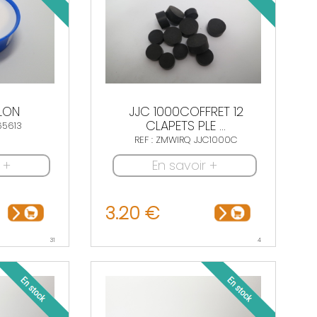
LON
JJC 1000COFFRET 12
CLAPETS PLE ...
65613
REF : ZMWIRQ JJC1000C
 +
En savoir +
3.20 €
31
4