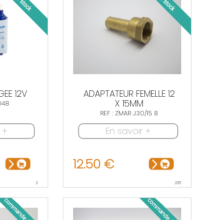
EE 12V
ADAPTATEUR FEMELLE 12
X 15MM
04B
REF : ZMAR J30/15 B
 +
En savoir +
12.50 €
2
236