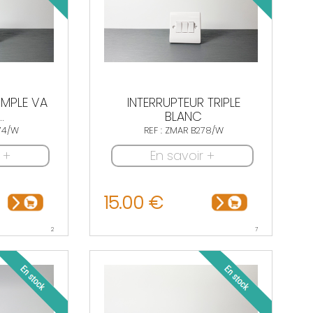
IMPLE VA
INTERRUPTEUR TRIPLE
.
BLANC
274/W
REF : ZMAR B278/W
 +
En savoir +
15.00 €
2
7