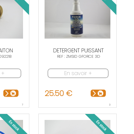
AITON
DETERGENT PUISSANT
09221B
REF : ZMSID GFORCE 3D
 +
En savoir +
25.50 €
7
3