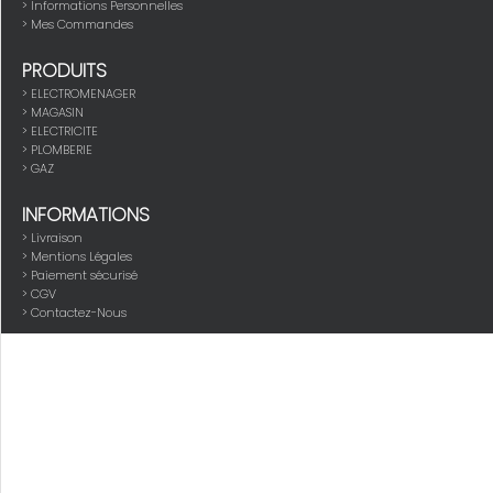
> Informations Personnelles
> Mes Commandes
PRODUITS
>
ELECTROMENAGER
>
MAGASIN
>
ELECTRICITE
>
PLOMBERIE
>
GAZ
INFORMATIONS
> Livraison
> Mentions Légales
> Paiement sécurisé
> CGV
> Contactez-Nous