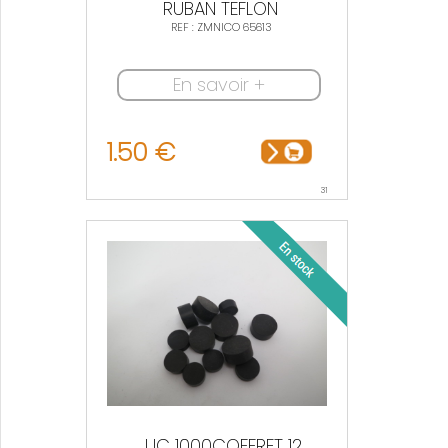
RUBAN TEFLON
REF : ZMNICO 65613
En savoir +
1.50 €
31
JJC 1000COFFRET 12