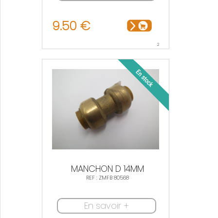
9.50 €
2
MANCHON D 14MM
REF : ZMFB 80568
En savoir +