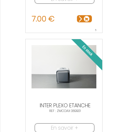
7.00 €
5
INTER PLEXO ETANCHE
REF : ZMCOAX 069901
En savoir +