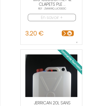
CLAPETS PLE ...
REF : ZMWIRQ JJC1000C
En savoir +
3.20 €
4
JERRICAN 20L SANS