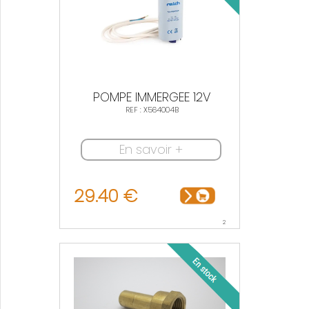
POMPE IMMERGEE 12V
REF : X564004B
En savoir +
29.40 €
2