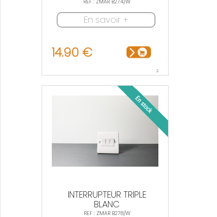
REF : ZMAR B274/W
En savoir +
14.90 €
2
INTERRUPTEUR TRIPLE
BLANC
REF : ZMAR B278/W