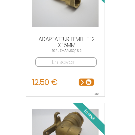
ADAPTATEUR FEMELLE 12
X 15MM
REF : ZMAR J30/15 B
En savoir +
12.50 €
236